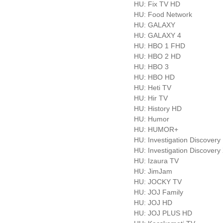
HU: Fix TV HD
HU: Food Network
HU: GALAXY
HU: GALAXY 4
HU: HBO 1 FHD
HU: HBO 2 HD
HU: HBO 3
HU: HBO HD
HU: Heti TV
HU: Hir TV
HU: History HD
HU: Humor
HU: HUMOR+
HU: Investigation Discovery
HU: Investigation Discover
HU: Izaura TV
HU: JimJam
HU: JOCKY TV
HU: JOJ Family
HU: JOJ HD
HU: JOJ PLUS HD