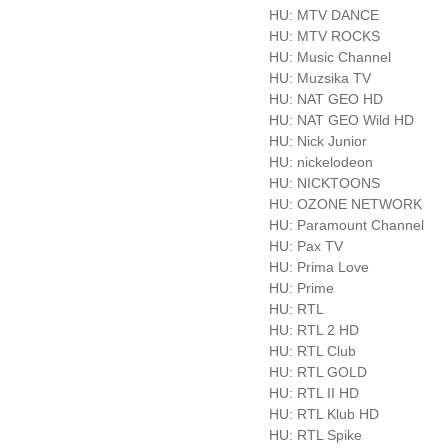
HU: MTV DANCE
HU: MTV ROCKS
HU: Music Channel
HU: Muzsika TV
HU: NAT GEO HD
HU: NAT GEO Wild HD
HU: Nick Junior
HU: nickelodeon
HU: NICKTOONS
HU: OZONE NETWORK
HU: Paramount Channel
HU: Pax TV
HU: Prima Love
HU: Prime
HU: RTL
HU: RTL 2 HD
HU: RTL Club
HU: RTL GOLD
HU: RTL II HD
HU: RTL Klub HD
HU: RTL Spike